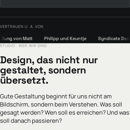
VERTRAUEN U. A. VON
hilipp und Keuntje
Syndicate Design
VS Qloud Sol
STUDIO · WER WIR SIND
Design, das nicht nur
gestaltet, sondern
übersetzt.
Gute Gestaltung beginnt für uns nicht am
Bildschirm, sondern beim Verstehen. Was soll
gesagt werden? Wen soll es erreichen? Und was
soll danach passieren?