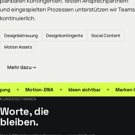
planbaren Kontingenten, festen Ansprechpartnern
und eingespielten Prozessen unterstützen wir Teams
kontinuierlich.
Designbetreuung
Designkontingente
Social Content
Motion Assets
Mehr dazu
→
+
+
+
se Bewegung
Motion-DNA
Ideen sichtbar
KUNDENSTIMMEN
Worte, die
bleiben.