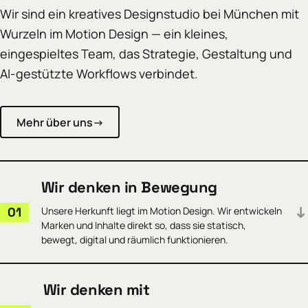
Wir sind ein kreatives Designstudio bei München mit
Wurzeln im Motion Design — ein kleines,
eingespieltes Team, das Strategie, Gestaltung und
AI-gestützte Workflows verbindet.
Mehr über uns
→
Wir denken in Bewegung
01
Unsere Herkunft liegt im Motion Design. Wir entwickeln
Marken und Inhalte direkt so, dass sie statisch,
bewegt, digital und räumlich funktionieren.
Schon im ersten Entwurf denken wir mit, wie sich eine Marke
Wir denken mit
verhält: wie ein Logo erscheint, wie ein Key Visual atmet, wie ein
Layout in ein Video übergeht. Bewegung ist von Anfang an Teil