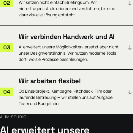
02
Wir setzen nicht einfach Briefings um. Wir
der Idee.
hinterfragen, strukturieren und verdichten, bis eine
klare visuelle Lösung entsteht.
Statisch
Bewegt
Digital
Räumlich
Wir lesen zwischen den Zeilen eines Briefings: Was ist das
Wir verbinden Handwerk und AI
eigentliche Ziel, wo liegt der Konflikt, welche Botschaft trägt?
Daraus entsteht ein roter Faden, der jede gestalterische
03
AI erweitert unsere Möglichkeiten, ersetzt aber nicht
Entscheidung begründet.
unser Designverständnis. Wir nutzen moderne Tools
dort, wo sie Prozesse beschleunigen.
Briefing schärfen
Struktur
Roter Faden
AI beschleunigt Exploration, Varianten und Routinen — die
Wir arbeiten flexibel
kuratierende Hand und das gestalterische Urteil bleiben bei uns.
04
Ob Einzelprojekt, Kampagne, Pitchdeck, Film oder
AI-Bildwelten
Schnelle Varianten
Kuratiert
laufende Betreuung — wir stellen uns auf Aufgabe,
Team und Budget ein.
AI IM STUDIO
Mal sind wir verlängerte Werkbank für ein Inhouse-Team, mal
Lead für ein komplettes Projekt. Wir skalieren Rolle, Tempo und
AI erweitert unsere
Umfang nach Aufgabe.